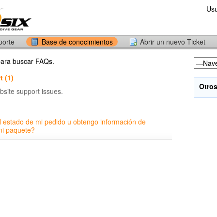
Usu
porte
Base de conocimientos
Abrir un nuevo Ticket
 para buscar FAQs.
 (1)
Otros
bsite support issues.
l estado de mi pedido u obtengo información de
mi paquete?